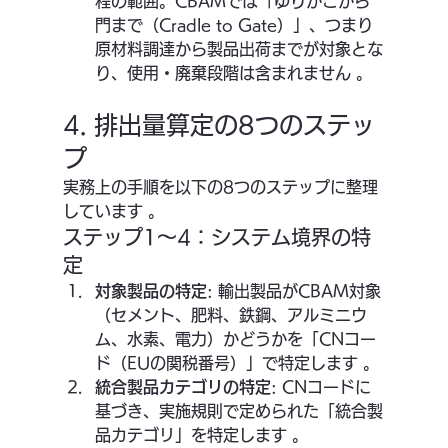
程の範囲。CBAMでは「ゆりかごから
門まで（Cradle to Gate）」、つまり
原材料調達から製品出荷までが対象とな
り、使用・廃棄段階は含まれません 。
4. 排出量算定の8つのステッ
プ
実務上の手順を以下の8つのステップに整理
しています 。
ステップ1〜4：システム境界の特
定
対象製品の特定
: 輸出製品がCBAM対象
（セメント、肥料、鉄鋼、アルミニウ
ム、水素、電力）かどうかを「CNコー
ド（EUの関税番号）」で特定します 。
統合製品カテゴリの特定
: CNコードに
基づき、実施規則で定められた「統合製
品カテゴリ」を特定します 。