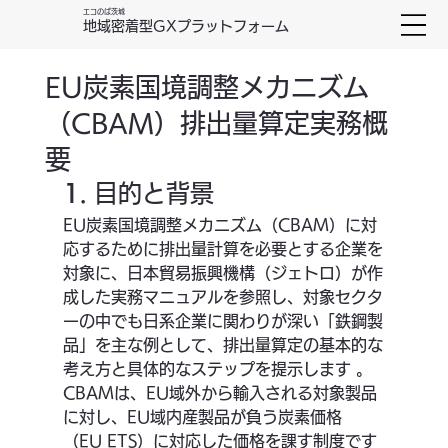
エコのば茨城
地域密着型GXプラットフォーム
EU炭素国境調整メカニズム
（CBAM）排出量算定実務概
要
1
. 目的と背景
EU炭素国境調整メカニズム（CBAM）に対
応するために排出量計算を必要とする企業を
対象に、日本貿易振興機構（ジェトロ）が作
成した実務マニュアルを参照し、対象セクタ
ーの中でも日系企業に関わりが深い「鉄鋼製
品」を主な例として、排出量算定の基本的な
考え方と具体的なステップを提示します 。
CBAMは、EU域外から輸入される対象製品
に対し、EU域内産製品が負う炭素価格
（EU ETS）に対応した価格を課す制度です 