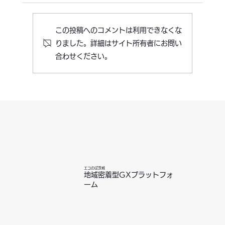
この投稿へのコメントは利用できなくな
りました。詳細はサイト所有者にお問い
合わせください。
脱炭素推進におけるサプライヤーエンゲ
ージメント～自社だけでは達成できない
排出削減をどう進めるか～
エコのば茨城
地域密着型GXプラットフォ
ーム