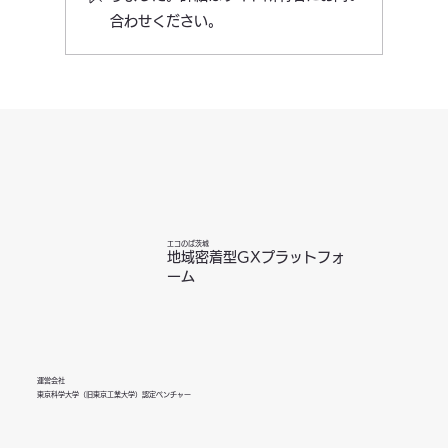
合わせください。
脱炭素推進におけるサプライヤーエンゲ
ージメント～自社だけでは達成できない
排出削減をどう進めるか～
エコのば茨城
地域密着型GXプラットフォ
ーム
運営会社
東京科学大学（旧東京工業大学）認定ベンチャー