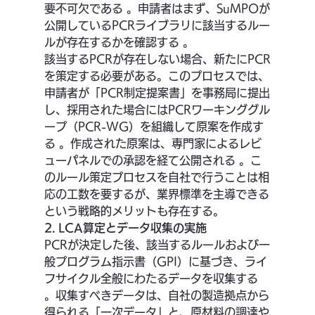
要不可欠である 。申請者はまず、SuMPOが
公開しているPCRライブラリに該当するルー
ルが存在するかを確認する 。
該当するPCRが存在しない場合、新たにPCR
を策定する必要がある。このプロセスでは、
申請者が「PCR制定提案書」を事務局に提出
し、採用された場合にはPCRワーキンググル
ープ（PCR-WG）を組織して原案を作成す
る 。作成された原案は、専門家によるレビ
ューパネルでの承認を経て公開される 。こ
のルール策定プロセスを自社で行うことは相
応の工数を要するが、業界標準を主導できる
という戦略的メリットも存在する。
2. LCA算定とデータ収集の実施
PCRが決定した後、該当するルールおよび一
般プログラム指示書（GPI）に基づき、ライ
フサイクル全般にわたるデータを収集する 
。収集すべきデータは、自社の製造拠点から
得られる「一次データ」と、原材料の調達や