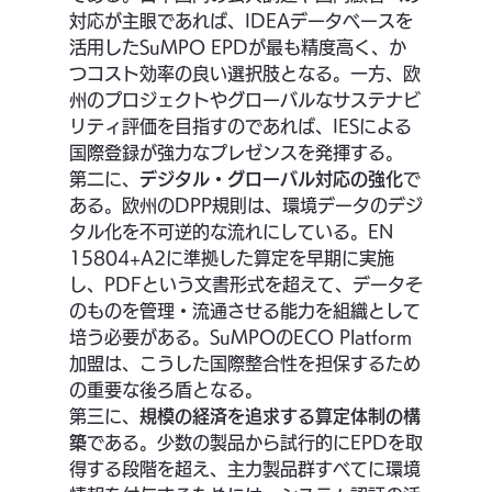
対応が主眼であれば、IDEAデータベースを
活用したSuMPO EPDが最も精度高く、か
つコスト効率の良い選択肢となる。一方、欧
州のプロジェクトやグローバルなサステナビ
リティ評価を目指すのであれば、IESによる
国際登録が強力なプレゼンスを発揮する。
第二に、
デジタル・グローバル対応の強化
で
ある。欧州のDPP規則は、環境データのデジ
タル化を不可逆的な流れにしている。EN 
15804+A2に準拠した算定を早期に実施
し、PDFという文書形式を超えて、データそ
のものを管理・流通させる能力を組織として
培う必要がある。SuMPOのECO Platform
加盟は、こうした国際整合性を担保するため
の重要な後ろ盾となる。
第三に、
規模の経済を追求する算定体制の構
築
である。少数の製品から試行的にEPDを取
得する段階を超え、主力製品群すべてに環境