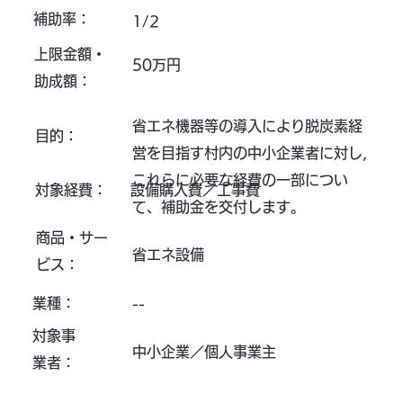
補助率：
1/2
上限金額・
50万円
助成額：
省エネ機器等の導入により脱炭素経
目的：
営を目指す村内の中小企業者に対し,
これらに必要な経費の一部につい
対象経費：
設備購入費／工事費
て、補助金を交付します。
商品・サー
省エネ設備
ビス：
業種：
--
対象事
中小企業／個人事業主
業者：