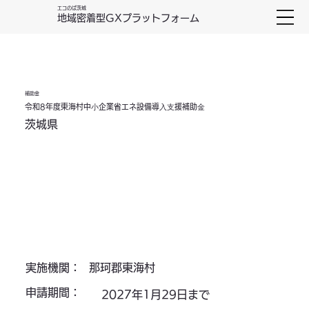
エコのば茨城
地域密着型GXプラットフォーム
補助金
令和8年度東海村中⼩企業省エネ設備導⼊⽀援補助⾦
茨城県
那珂郡東海村
実施機関：
申請期間：
2027年1月29日まで