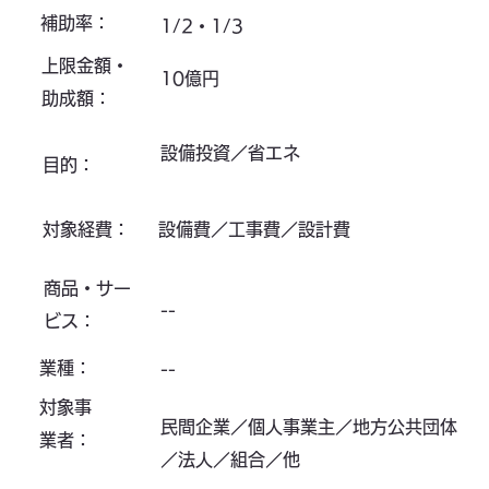
補助率：
1/2・1/3
上限金額・
10億円
助成額：
設備投資／省エネ
目的：
対象経費：
設備費／工事費／設計費
商品・サー
--
ビス：
業種：
--
対象事
民間企業／個人事業主／地方公共団体
業者：
／法人／組合／他