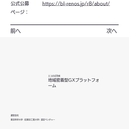
https://bl-renos.jp/r8/about/
公式公募
ページ：
前へ
次へ
エコのば茨城
地域密着型GXプラットフォ
ーム
運営会社
東京科学大学（旧東京工業大学）認定ベンチャー