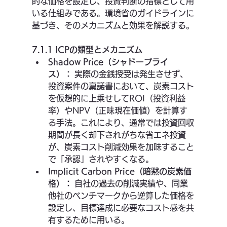
的な価格を設定し、投資判断の指標として用
いる仕組みである。環境省のガイドラインに
基づき、そのメカニズムと効果を解説する。
7.1.1 ICPの類型とメカニズム
Shadow Price（シャドープライ
ス）：
 実際の金銭授受は発生させず、
投資案件の稟議書において、炭素コスト
を仮想的に上乗せしてROI（投資利益
率）やNPV（正味現在価値）を計算す
る手法。これにより、通常では投資回収
期間が長く却下されがちな省エネ投資
が、炭素コスト削減効果を加味すること
で「承認」されやすくなる。
Implicit Carbon Price（暗黙の炭素価
格）：
 自社の過去の削減実績や、同業
他社のベンチマークから逆算した価格を
設定し、目標達成に必要なコスト感を共
有するために用いる。