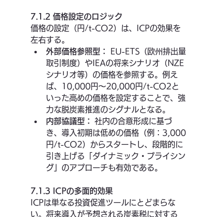
7.1.2 価格設定のロジック
価格の設定（円/t-CO2）は、ICPの効果を
左右する。
外部価格参照型：
 EU-ETS（欧州排出量
取引制度）やIEAの将来シナリオ（NZE
シナリオ等）の価格を参照する。例え
ば、10,000円〜20,000円/t-CO2と
いった高めの価格を設定することで、強
力な脱炭素推進のシグナルとなる。
内部協議型：
 社内の合意形成に基づ
き、導入初期は低めの価格（例：3,000
円/t-CO2）からスタートし、段階的に
引き上げる「ダイナミック・プライシン
グ」のアプローチも有効である。
7.1.3 ICPの多面的効果
ICPは単なる投資促進ツールにとどまらな
い。将来導入が予想される炭素税に対する