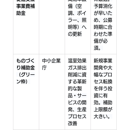
事業費補
備（空
予算消化
助金
調、ボイ
が早いた
ラー、照
め、公募
明等）へ
時期に合
の更新
わせた準
備が必
須。
ものづく
中小企業
温室効果
新規事業
り補助金
庁
ガス排出
開発や大
（グリー
削減に資
幅なプロ
ン枠）
する革新
セス転換
的な製
を伴う投
品・サー
資に有
ビスの開
効。補助
発、生産
上限額が
プロセス
大きい。
改善