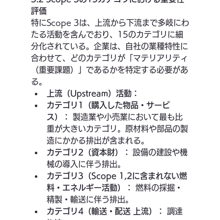
評価
特にScope 3は、上流から下流まで多岐にわ
たる活動を含んでおり、15のカテゴリに細
分化されている。企業は、自社の業種特性に
合わせて、どのカテゴリが「マテリアリティ
（重要課題）」であるかを特定する必要があ
る。
上流（Upstream）活動：
カテゴリ1（購入した物品・サービ
ス）：
 製造業や小売業において最も比
重が大きいカテゴリ。原材料や部品の製
造にかかる排出が含まれる。
カテゴリ2（資本財）：
 設備の建設や機
械の導入に伴う排出。
カテゴリ3（Scope 1,2に含まれない燃
料・エネルギー活動）：
 燃料の採掘・
精製・輸送に伴う排出。
カテゴリ4（輸送・配送 上流）：
 調達