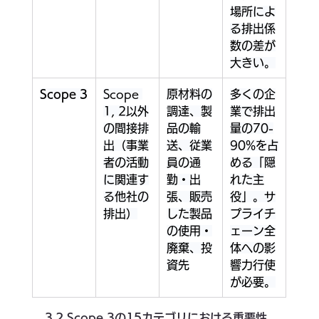
場所によ
る排出係
数の差が
大きい。
Scope 3
Scope 
原材料の
多くの企
1, 2以外
調達、製
業で排出
の間接排
品の輸
量の70-
出（事業
送、従業
90%を占
者の活動
員の通
める「隠
に関連す
勤・出
れた主
る他社の
張、販売
役」。サ
排出）
した製品
プライチ
の使用・
ェーン全
廃棄、投
体への影
資先
響力行使
が必要。
3.2 Scope 3の15カテゴリにおける重要性