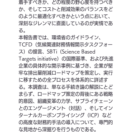
着手すべきか、どの程度の野心度を持つべき
か、そしてコストと削減効果のバランスをど
のように最適化すべきかという点において、
深刻なジレンマに直面しているのが実情であ
る。
本報告書では、環境省のガイドライン、
TCFD（気候関連財務情報開示タスクフォー
ス）の提言、SBTi（Science Based 
Targets initiative）の国際基準、および先進
企業の具体的な開示事例に基づき、企業が堅
牢な排出量削減ロードマップを策定し、実行
に移すための全プロセスを体系的に詳述す
る。本調査は、単なる手続き論の解説にとど
まらず、ロードマップ策定の背後にある戦略
的意図、組織変革の力学、サプライチェーン
とのエンゲージメント（対話）、そしてイン
ターナルカーボンプライシング（ICP）など
の高度な財務的手法の導入について、専門的
な見地から深掘りを行うものである。