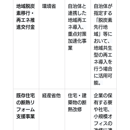
地域脱炭
環境省
自治体と
自治体が
素移行・
連携した
指定する
再エネ推
地域再エ
「脱炭素
進交付金
ネ導入、
先行地
重点対策
域」等に
加速化事
おいて、
業
地域共生
型の再エ
ネ導入を
行う場合
に活用可
能。
既存住宅
経産省他
住宅・建
企業の保
の断熱リ
築物の断
有する寮
フォーム
熱改修
や社宅、
支援事業
小規模オ
フィスの