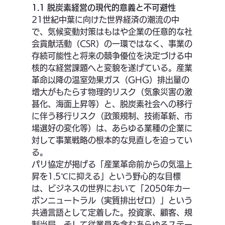
1.1 脱炭素経営の現代的意義と不可避性
21世紀中葉に向けた世界経済の潮流の中
で、気候変動対策はもはや企業の任意的な社
会貢献活動（CSR）の一環ではなく、事業の
存続可能性と将来の競争優位を決定づける中
核的な経営課題へと変貌を遂げている。産業
革命以降の温室効果ガス（GHG）排出量の
増大がもたらす物理的リスク（気象災害の激
甚化、海面上昇等）と、脱炭素社会への移行
に伴う移行リスク（政策規制、技術革新、市
場選好の変化等）は、あらゆる業種の企業に
対して事業戦略の根本的な見直しを迫ってい
る。
パリ協定が掲げる「産業革命前からの気温上
昇を1.5℃に抑える」という野心的な目標
は、ビジネスの世界において「2050年カー
ボンニュートラル（実質排出ゼロ）」という
共通言語として定着した。投資家、顧客、規
制当局、そして従業員を含むあらゆるステー