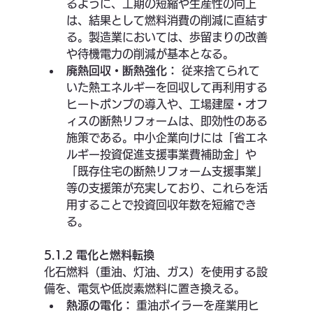
るように、工期の短縮や生産性の向上
は、結果として燃料消費の削減に直結す
る。製造業においては、歩留まりの改善
や待機電力の削減が基本となる。
廃熱回収・断熱強化：
 従来捨てられて
いた熱エネルギーを回収して再利用する
ヒートポンプの導入や、工場建屋・オフ
ィスの断熱リフォームは、即効性のある
施策である。中小企業向けには「省エネ
ルギー投資促進支援事業費補助金」や
「既存住宅の断熱リフォーム支援事業」
等の支援策が充実しており、これらを活
用することで投資回収年数を短縮でき
る。
5.1.2 電化と燃料転換
化石燃料（重油、灯油、ガス）を使用する設
備を、電気や低炭素燃料に置き換える。
熱源の電化：
 重油ボイラーを産業用ヒ