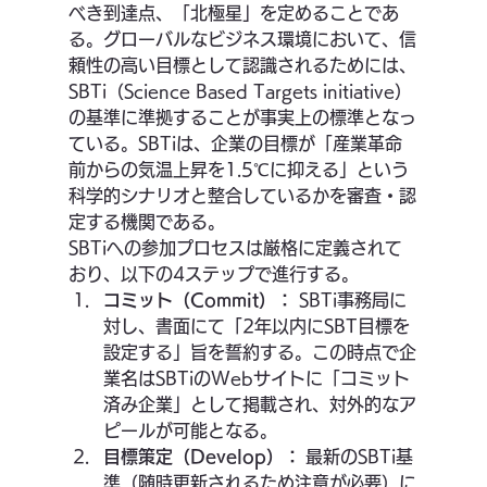
べき到達点、「北極星」を定めることであ
る。グローバルなビジネス環境において、信
頼性の高い目標として認識されるためには、
SBTi（Science Based Targets initiative）
の基準に準拠することが事実上の標準となっ
ている。SBTiは、企業の目標が「産業革命
前からの気温上昇を1.5℃に抑える」という
科学的シナリオと整合しているかを審査・認
定する機関である。
SBTiへの参加プロセスは厳格に定義されて
おり、以下の4ステップで進行する。
コミット（Commit）：
 SBTi事務局に
対し、書面にて「2年以内にSBT目標を
設定する」旨を誓約する。この時点で企
業名はSBTiのWebサイトに「コミット
済み企業」として掲載され、対外的なア
ピールが可能となる。
目標策定（Develop）：
 最新のSBTi基
準（随時更新されるため注意が必要）に