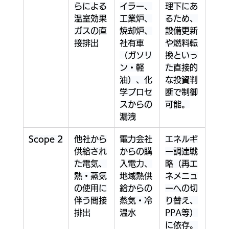
らによる
イラー、
理下にあ
温室効果
工業炉、
るため、
ガスの直
焼却炉、
設備更新
接排出
社有車
や燃料転
（ガソリ
換といっ
ン・軽
た直接的
油）、化
な投資判
学プロセ
断で制御
スからの
可能。
漏洩
Scope 2
他社から
電力会社
エネルギ
供給され
からの購
ー調達戦
た電気、
入電力、
略（再エ
熱・蒸気
地域熱供
ネメニュ
の使用に
給からの
ーへの切
伴う間接
蒸気・冷
り替え、
排出
温水
PPA等）
に依存。