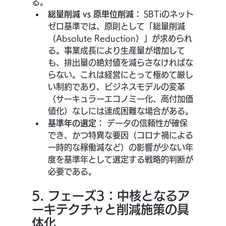
る。
総量削減 vs 原単位削減：
 SBTiのネット
ゼロ基準では、原則として「総量削減
（Absolute Reduction）」が求められ
る。事業成長により生産量が増加して
も、排出量の絶対値を減らさなければな
らない。これは経営にとって極めて厳し
い制約であり、ビジネスモデルの変革
（サーキュラーエコノミー化、高付加価
値化）なしには達成困難な場合がある。
基準年の選定：
 データの信頼性が確保
でき、かつ特異な要因（コロナ禍による
一時的な稼働減など）の影響が少ない年
度を基準年として選定する戦略的判断が
必要である。
5. フェーズ3：中核となるア
ーキテクチャと削減施策の具
体化