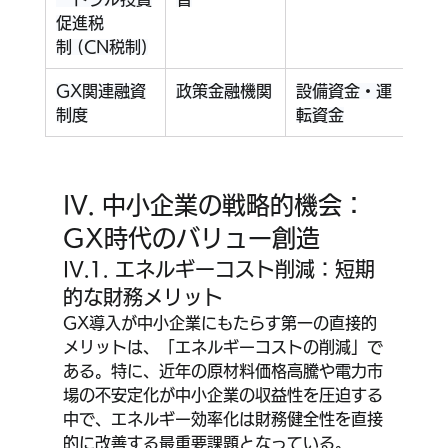
促進税
制 (CN税制)
GX関連融資
政策金融機関
設備資金・運
長期
制度
転資金
別利
IV. 中小企業の戦略的機会：
GX時代のバリュー創造
IV.1. エネルギーコスト削減：短期
的な財務メリット
GX導入が中小企業にもたらす第一の直接的
メリットは、「エネルギーコストの削減」で
ある。特に、近年の原材料価格高騰や電力市
場の不安定化が中小企業の収益性を圧迫する
中で、エネルギー効率化は財務健全性を直接
的に改善する最重要課題となっている。