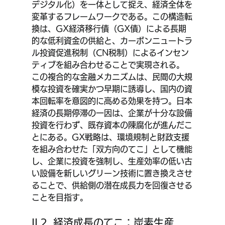
デジタル化）を一体として捉え、経済全体を
変革するフレームワークである。この構造転
換は、GX経済移行債（GX債）による長期
的な低利資金の供給と、カーボンニュートラ
ル投資促進税制（CN税制）によるインセン
ティブを組み合わせることで実現される。
この複合的な金融メカニズムは、民間の大規
模な投資を確実かつ早期に誘導し、国内の資
本回転率を意図的に高める効果を持つ。日本
経済の長期停滞の一因は、企業が十分な設備
投資を行わず、既存資本の陳腐化が進んだこ
とにある。GX戦略は、環境規制と財政支援
を組み合わせた「双方向のてこ」として機能
し、企業に投資を強制し、生産効率の低い古
い設備を新しいグリーン技術に置き換えさせ
ることで、供給側の潜在成長力を回復させる
ことを目指す。
II.2. 経済成長のてこ：炭素生産