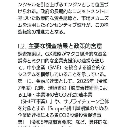
ンシャルを引き上げるエンジンとして位置づ
けられる。政府の長期的なコミットメントに
基づいた政策的な資金誘導と、市場メカニズ
ムを活用したインセンティブ設計が、この構
造転換の推進力となる。
I.2. 主要な調査結果と政策的含意
調査結果は、GX戦略がマクロ経済的な資金
誘導とミクロ的な企業支援策の連携を通じ
て、中小企業（SME）を統合する複合的な
システムを構築していることを示している。
第一に、金融加速策として、2025年（令和
7年度）以降、環境省の「脱炭素技術等によ
る工場・事業場の省CO2化加速事業
（SHIFT事業）」や、サプライチェーン全体
を対象とする「Scope3排出量削減のための
企業間連携による省CO2設備投資促進事
業」（令和8年度概算要求）など、具体的な