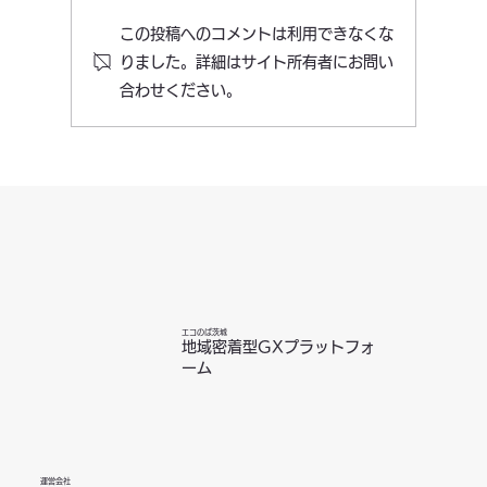
この投稿へのコメントは利用できなくな
りました。詳細はサイト所有者にお問い
合わせください。
脱炭素推進におけるサプライヤーエンゲ
ージメント～自社だけでは達成できない
排出削減をどう進めるか～
エコのば茨城
地域密着型GXプラットフォ
ーム
運営会社