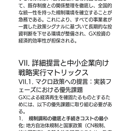
て、既存制度との関係整理を徹底し、全国的
な統一性を持った規制環境を確立することが
急務である。これにより、すべての事業者が
一貫した政策シグナルに基づいて長期的な投
資判断を下せる環境が整備され、GX投資の
経済的効率性が担保される。
VII. 詳細提言と中小企業向け
戦略実行マトリックス
VII.1. マクロ政策への提言：実装フ
ェーズにおける優先課題
GXによる経済再生を確固たるものとするた
めには、以下の優先課題に取り組む必要があ
る。
1.    
規制調和の徹底と手続きコストの最小
化:
 地方自治体規制と国家政策（CN税制、