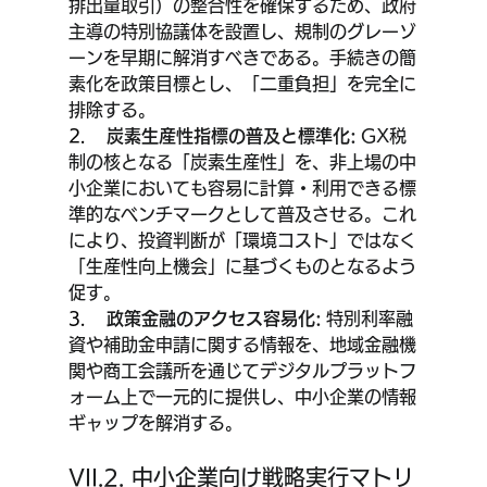
排出量取引）の整合性を確保するため、政府
主導の特別協議体を設置し、規制のグレーゾ
ーンを早期に解消すべきである。手続きの簡
素化を政策目標とし、「二重負担」を完全に
排除する。
2.    
炭素生産性指標の普及と標準化:
 GX税
制の核となる「炭素生産性」を、非上場の中
小企業においても容易に計算・利用できる標
準的なベンチマークとして普及させる。これ
により、投資判断が「環境コスト」ではなく
「生産性向上機会」に基づくものとなるよう
促す。
3.    
政策金融のアクセス容易化:
 特別利率融
資や補助金申請に関する情報を、地域金融機
関や商工会議所を通じてデジタルプラットフ
ォーム上で一元的に提供し、中小企業の情報
ギャップを解消する。
VII.2. 中小企業向け戦略実行マトリ