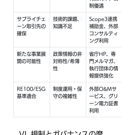
制優遇
サプライチェ
技術的課題、
Scope3連携
デー
ーン取引先の
知識不足
補助金、外部
省略
確保
コンサルティ
ング利用
新たな事業展
政策情報の非
省庁HP、専
デー
開の可能性
対称性/希薄
門メルマガ、
省略
性
執行団体の情
報提供強化
RE100/ESG
制度運用・保
外部O&Mサ
デー
基準適合
守の複雑性
ービス、グリ
省略
ーン電力証書
利用
VI. 規制とガバナンスの摩