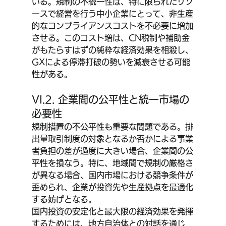
いる。規制の不統一性は、特に限られたリソ
ースで経営を行う中小企業にとって、非生産
的なコンプライアンスコストを不必要に増加
させる。このコスト増は、CN税制や補助金
がもたらすはずの純粋な経済効果を相殺し、
GXによる停滞打破の勢いを減衰させる可能
性がある。
VI.2. 企業間の公平性と統一市場の
必要性
規制措置の不公平性も重要な問題である。排
出量取引制度の対象となるか否かによる事業
者負担の差が過度に大きい場合、企業間の公
平性を損なう。特に、地域間で規制の厳格さ
が異なる場合、国内市場における競争条件が
歪められ、企業が投資先や生産拠点を最適化
する妨げとなる。
国内投資の安定化と最大限の経済効果を発揮
するためには、地方自治体との対話を通じ