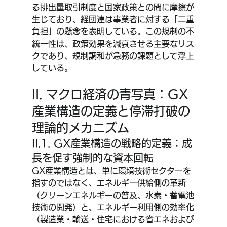
る排出量取引制度と国家政策との間に摩擦が
生じており、経団連は事業者に対する「二重
負担」の懸念を表明している。この規制の不
統一性は、政策効果を減衰させる主要なリス
クであり、規制調和が急務の課題として浮上
している。
II. マクロ経済の青写真：GX
産業構造の定義と停滞打破の
理論的メカニズム
II.1. GX産業構造の戦略的定義：成
長を促す強制的な資本回転
GX産業構造とは、単に環境技術セクターを
指すのではなく、エネルギー供給側の革新
（クリーンエネルギーの普及、水素・蓄電池
技術の開発）と、エネルギー利用側の効率化
（製造業・輸送・住宅における省エネおよび