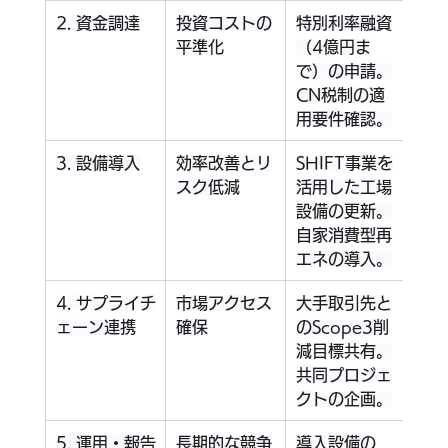
2. 資金調達
投資コストの
特別利率融資
政策
平準化
（4億円ま
によ
で）の申請。
資、
CN税制の適
用要件確認。
3. 設備導入
効率改善とリ
SHIFT事業を
SH
スク低減
活用した工場
金、
設備の更新。
型太
自家消費型再
支援
エネの導入。
4. サプライチ
市場アクセス
大手取引先と
Sc
ェーン連携
確保
のScope3削
補助
減目標共有。
先と
共同プロジェ
化
クトの企画。
5. 運用・報告
長期的な競争
導入設備の
外部