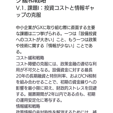
V.1. 課題I：投資コストと情報ギャ
ップの克服
中小企業がGXに取り組む際に直面する主要
な課題は二つ挙げられる。一つは「設備投資
へのコストが大きい」こと、もう一つは政策
や技術に関する「情報が少ない」ことであ
る。
コスト緩和戦略
コスト障壁の克服には、政策金融の適切な利
用が不可欠となる。設備資金に対する最長
20年の長期融資と特別利率、およびCN税制
を組み合わせることで、初期の資金繰りへの
影響を最小限に抑え、財政的ストレスを回避
する。据置期間が2年以内である点も、初期
の運用安定化に寄与する。
情報緩和戦略
政策情報の非対称性を解消するためには、補