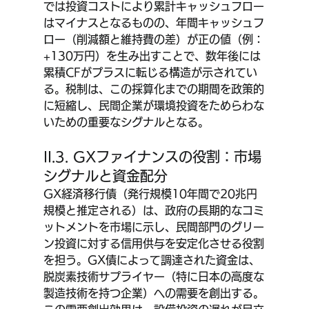
では投資コストにより累計キャッシュフロー
はマイナスとなるものの、年間キャッシュフ
ロー（削減額と維持費の差）が正の値（例：
+130万円）を生み出すことで、数年後には
累積CFがプラスに転じる構造が示されてい
る。税制は、この採算化までの期間を政策的
に短縮し、民間企業が環境投資をためらわな
いための重要なシグナルとなる。
II.3. GXファイナンスの役割：市場
シグナルと資金配分
GX経済移行債（発行規模10年間で20兆円
規模と推定される）は、政府の長期的なコミ
ットメントを市場に示し、民間部門のグリー
ン投資に対する信用供与を安定化させる役割
を担う。GX債によって調達された資金は、
脱炭素技術サプライヤー（特に日本の高度な
製造技術を持つ企業）への需要を創出する。