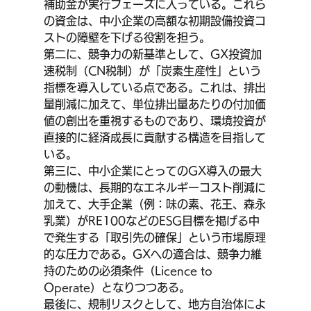
補助金が実行フェーズに入っている。これら
の資金は、中小企業の高額な初期設備投資コ
ストの障壁を下げる役割を担う。
第二に、競争力の新基準として、GX投資加
速税制（CN税制）が「炭素生産性」という
指標を導入している点である。これは、排出
量削減に加えて、単位排出量あたりの付加価
値の創出を重視するものであり、環境投資が
直接的に経済成長に貢献する構造を目指して
いる。
第三に、中小企業にとってのGX導入の最大
の動機は、長期的なエネルギーコスト削減に
加えて、大手企業（例：味の素、花王、森永
乳業）がRE100などのESG目標を掲げる中
で発生する「取引先の確保」という市場原理
的な圧力である。GXへの適合は、競争力維
持のための必須条件（Licence to 
Operate）となりつつある。
最後に、規制リスクとして、地方自治体によ