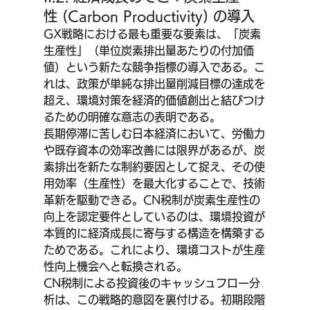
性 (Carbon Productivity) の導入
GX戦略における最も重要な要素は、「炭素
生産性」（単位炭素排出量あたりの付加価
値）という新たな競争指標の導入である。こ
れは、政策が単純な排出量削減目標の達成を
超え、環境対策を経済的価値創出と結びつけ
るための明確な意志の表明である。
長期停滞に苦しむ日本経済において、労働力
や既存資本の効率改善には限界があるが、炭
素排出を新たな制約要因として捉え、その使
用効率（生産性）を最大化することで、技術
革新を駆動できる。CN税制が炭素生産性の
向上を認定要件としているのは、環境投資が
本質的に経済成長に寄与する構造を構築する
ためである。これにより、環境コストが生産
性向上機会へと転換される。
CN税制による投資後のキャッシュフロー分
析は、この戦略的意図を裏付ける。初期段階