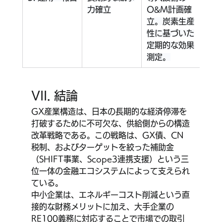
力確立
O&M計画確
ービ
立。炭素生産
報告
性に基づいた
準拠
定期的な効果
測定。
VII. 結論
GX産業構造は、日本の長期的な経済停滞を
打破するために不可欠な、供給側からの構造
改革戦略である。この戦略は、GX債、CN
税制、およびターゲットを絞った補助金
（SHIFT事業、Scope3連携支援）という三
位一体の金融エコシステムによって支えられ
ている。
中小企業は、エネルギーコスト削減という直
接的な財務メリットに加え、大手企業の
RE100義務に対応することで市場での取引