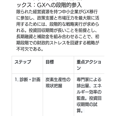
ックス：GXへの段階的参入
限られた経営資源を持つ中小企業がGX移行
に参加し、政策支援と市場圧力を最大限に活
用するためには、段階的な戦略実行が求めら
れる。投資回収期間が長いことを前提とし、
長期融資と補助金を組み合わせることで、初
期段階での財政的ストレスを回避する戦略が
不可欠である。
ステップ
目標
重点アクショ
活用
ン
援/
1. 診断・計画
炭素生産性の
専門家による
脱炭
現状把握
排出量、エネ
通信
ルギー効率の
ガ）
監査。投資回
ンサ
収期間の試
グ
算。