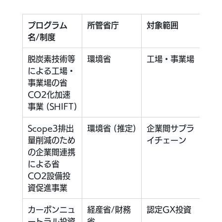
プログラム
所管省庁
対象範囲
目的
名/制度
カニ
脱炭素技術等
環境省
工場・事業場
CO
による工場・
術導
事業場の省
助金
CO2化加速
事業 (SHIFT)
Scope3排出
環境省 (推定)
企業間サプラ
連携
量削減のため
イチェーン
備投
の企業間連携
による省
CO2設備投
資促進事業
カーボンニュ
経産省/財務
認定GX投資
税額
ートラル投資
省
は特