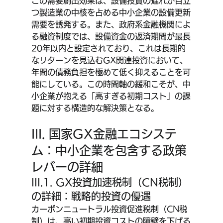
この需要創出効果は、設備投資の遅れが目立
つ製造業の中核を占める中小企業の設備更新
需要を誘発する。また、政府系金融機関によ
る融資制度では、設備資金の返済期間が最長
20年以内と設定されており、これは長期的
なリターンを見込むGX関連投資において、
年間の債務負担を極めて低く抑えることを可
能にしている。この時間軸の緩和こそが、中
小企業が抱える「高すぎる初期コスト」の課
題に対する構造的な解決策となる。
III. 国家GX金融エコシステ
ム：中小企業を包含する政策
レバーの詳細
III.1. GX投資加速税制（CN税制）
の詳細：戦略的投資の優遇
カーボンニュートラル投資促進税制（CN税
制）は、高い初期投資コストの障壁を下げる