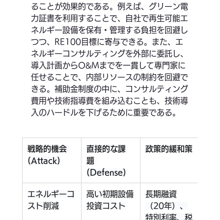
ることが効果的である。例えば、グリーン電
力証書を利用することで、自社で再生可能エ
ネルギー設備を保有・管理する負担を回避し
つつ、RE100目標に寄与できる。また、エ
ネルギーコンサルティングを外部に委託し、
導入計画からO&Mまでを一貫して専門家に
任せることで、内部リソースの制約を回避で
きる。補助金制度の中に、コンサルティング
費用や技術指導費を組み込むことも、技術導
入のハードルを下げるために重要である。
戦略的機会 
直接的な課
政策的緩和策
関連
(Attack)
題 
ース
(Defense)
エネルギーコ
高い初期設備
長期融資
デー
スト削減
投資コスト
（20年）、
省略
特別利率、税