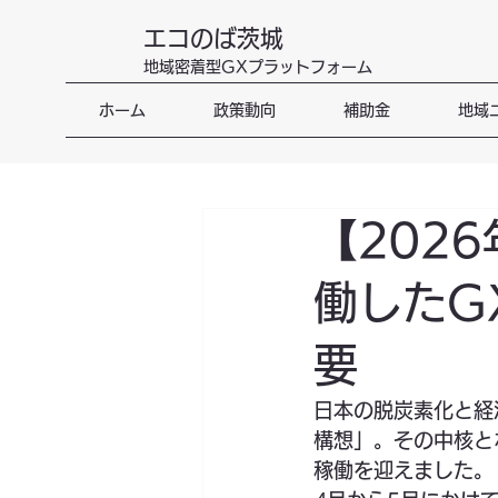
エコのば茨城
地域密着型GXプラットフォーム
ホーム
政策動向
補助金
地域
【202
働したG
要
日本の脱炭素化と経
構想」。その中核と
稼働を迎えました。