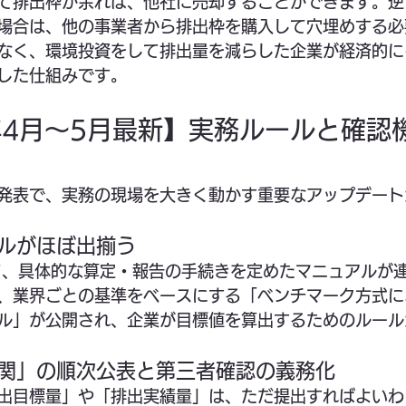
て排出枠が余れば、他社に売却することができます。逆
場合は、他の事業者から排出枠を購入して穴埋めする必
なく、環境投資をして排出量を減らした企業が経済的に
した仕組みです。
26年4月〜5月最新】実務ルールと確
発表で、実務の現場を大きく動かす重要なアップデート
アルがほぼ出揃う
て、具体的な算定・報告の手続きを定めたマニュアルが
、業界ごとの基準をベースにする「ベンチマーク方式に
ル」が公開され、企業が目標値を算出するためのルール
機関」の順次公表と第三者確認の義務化
出目標量」や「排出実績量」は、ただ提出すればよいわ