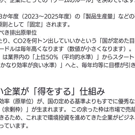
が、企業にとっての「ゲームのルール」を決めています
3か年度（2023〜2025年度）の「製品生産量」など
原則として「固定」されます。
べき排出原単位
たり、CO2を何トン出していいかという「国が定めた
ードルは毎年高くなります（数値が小さくなります）。
度）は業界内の「上位50％（平均的水準）」からスタート
％（かなり効率が良い水準）」へと、毎年均等に目標が引
良い企業が「得をする」仕組み
効率（原単位）が、国の定める基準よりもすでに優秀な
（余剰枠）」が生まれます。 この余った枠は市場で売
きるため、これまで環境投資を進めてきた企業がビジネ
っています。