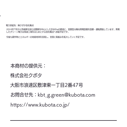
電力供給先：㈱クボタ自社拠点
2024年7月から茨城県を含む北関東を中心とした計80haの農地に、営農型太陽光発電設備を設置・運転開始しています。発電
したグリーン電力は筑波工場をはじめとする自社拠点へ供給予定です。
今後も農作物とエネルギーの地産地消を目指し、全国に取組みを拡大していく予定です。
本商材の提供元：
株式会社クボタ
大阪市浪速区敷津東一丁目2番47号
お問合せ先：
kbt_g.green@kubota.com
https://www.kubota.co.jp/