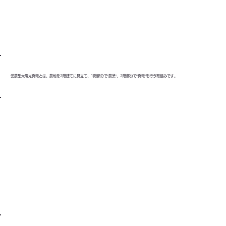
営農型太陽光発電とは、農地を2階建てに見立て、1階部分で”農業”、2階部分で”発電”を行う取組みです。