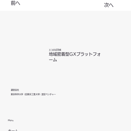
前へ
次へ
エコのば茨城
地域密着型GXプラットフォ
ーム
運営会社
東京科学大学（旧東京工業大学）認定ベンチャー
Menu