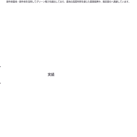
耕作放棄地・耕作地を活用してグリーン電力を創出しており、農地の高度利用を通じた農業振興や、脱炭素化へ貢献しています。
実績